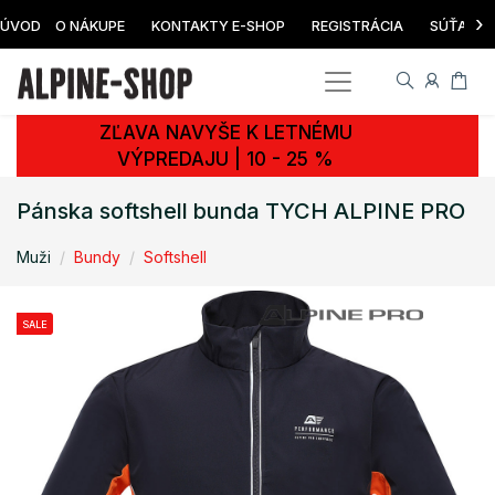
›
ÚVOD
O NÁKUPE
KONTAKTY E-SHOP
REGISTRÁCIA
SÚŤAŽ
ZĽAVA NAVYŠE K LETNÉMU
VÝPREDAJU | 10 - 25 %
Pánska softshell bunda TYCH ALPINE PRO
Muži
Bundy
Softshell
SALE