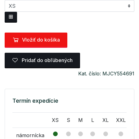
Vložiť do košíka
Pridať do obľúbených
Kat. číslo: MJCY554691
Termín expedície
XS
S
M
L
XL
XXL
X
námornícka