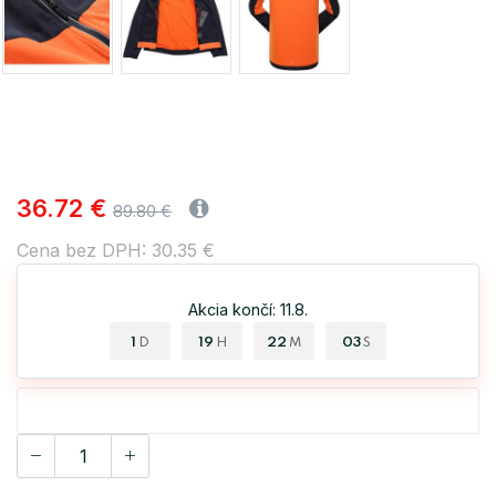
36.72 €
89.80 €
Cena bez DPH: 30.35 €
Akcia končí: 11.8.
1
19
22
03
D
H
M
S