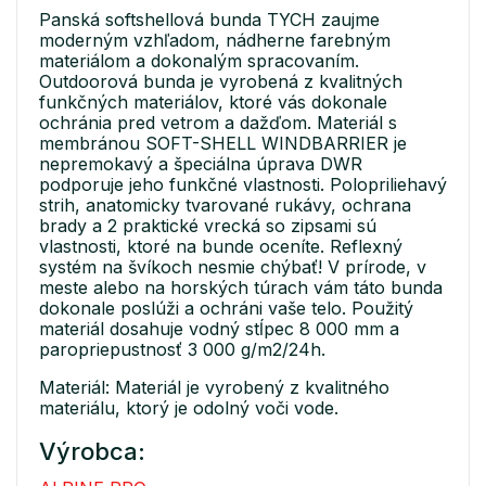
Panská softshellová bunda TYCH zaujme
moderným vzhľadom, nádherne farebným
materiálom a dokonalým spracovaním.
Outdoorová bunda je vyrobená z kvalitných
funkčných materiálov, ktoré vás dokonale
ochránia pred vetrom a dažďom. Materiál s
membránou SOFT-SHELL WINDBARRIER je
nepremokavý a špeciálna úprava DWR
podporuje jeho funkčné vlastnosti. Polopriliehavý
strih, anatomicky tvarované rukávy, ochrana
brady a 2 praktické vrecká so zipsami sú
vlastnosti, ktoré na bunde oceníte. Reflexný
systém na švíkoch nesmie chýbať! V prírode, v
meste alebo na horských túrach vám táto bunda
dokonale poslúži a ochráni vaše telo. Použitý
materiál dosahuje vodný stĺpec 8 000 mm a
paropriepustnosť 3 000 g/m2/24h.
Materiál: Materiál je vyrobený z kvalitného
materiálu, ktorý je odolný voči vode.
Výrobca: