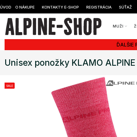
ÚVOD
O NÁKUPE
KONTAKTY E-SHOP
REGISTRÁCIA
SÚŤAŽ
MUŽI
Ž
ĎALŠIE 
Unisex ponožky KLAMO ALPINE
SALE