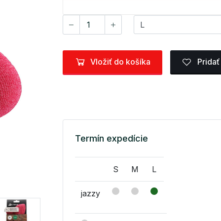
Vložiť do košíka
Pridať
Termín expedície
S
M
L
jazzy