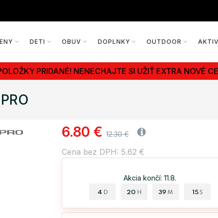
ENY
DETI
OBUV
DOPLNKY
OUTDOOR
AKTI
POLOŽKY PRIDANÉ! NENECHAJTE SI UŽIŤ EXTRA NOVÉ CE
 PRO
6.80 €
12.30 €
Cena bez DPH: 5.62 €
Akcia končí: 11.8.
4
20
39
14
D
H
M
S