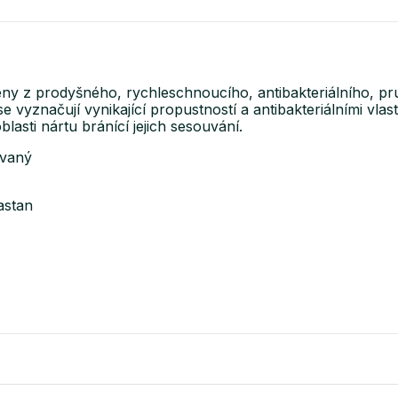
y z prodyšného, rychleschnoucího, antibakteriálního, p
vyznačují vynikající propustností a antibakteriálními vla
blasti nártu bránící jejich sesouvání.
ovaný
astan