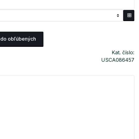
 do obľúbených
Kat. číslo:
USCA086457