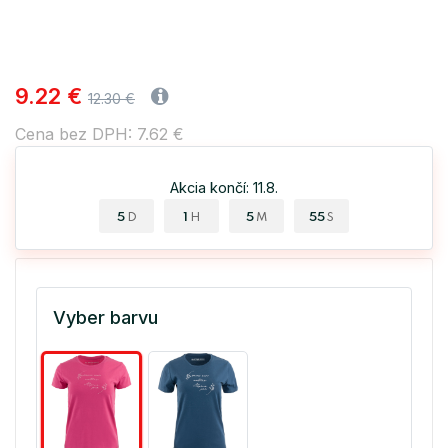
9.22 €
12.30 €
Cena bez DPH: 7.62 €
Akcia končí: 11.8.
5
1
5
55
D
H
M
S
Vyber barvu