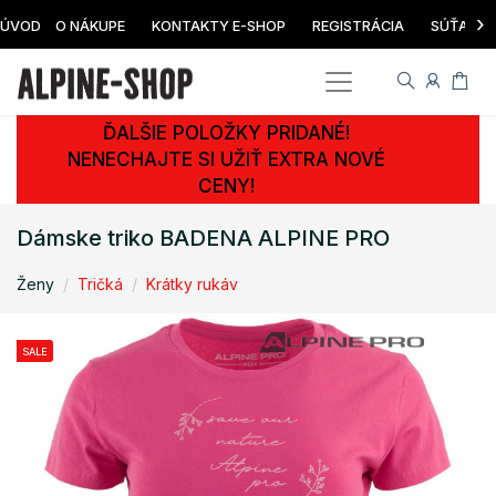
›
ÚVOD
O NÁKUPE
KONTAKTY E-SHOP
REGISTRÁCIA
SÚŤAŽ
ĎALŠIE POLOŽKY PRIDANÉ!
NENECHAJTE SI UŽIŤ EXTRA NOVÉ
CENY!
Dámske triko BADENA ALPINE PRO
Ženy
Tričká
Krátky rukáv
SALE