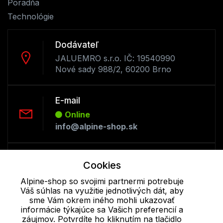
Poradňa
Technológie
Dodávateľ
JALUEMRO s.r.o. IČ: 19540990
Nové sady 988/2, 60200 Brno
E-mail
Online
info@alpine-shop.sk
Telefón:
Cookies
Offline
Alpine-shop so svojimi partnermi potrebuje
+421 277 270 053
Váš súhlas na využitie jednotlivých dát, aby
sme Vám okrem iného mohli ukazovať
informácie týkajúce sa Vašich preferencií a
Cookie - podrobné nastavenie
|
Ďalšie informácie
|
Spracovanie
záujmov. Potvrdíte ho kliknutím na tlačidlo