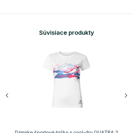
Súvisiace produkty
Dámske športové tričko s cool-dry QUATRA 2