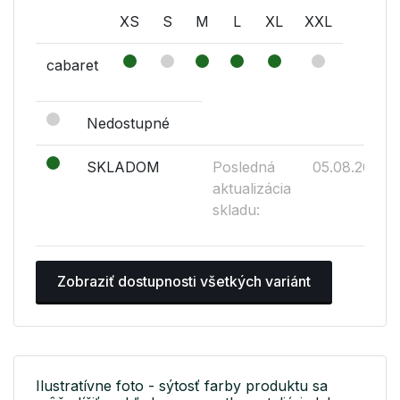
XS
S
M
L
XL
XXL
cabaret
Nedostupné
SKLADOM
Posledná
05.08.2026
aktualizácia
skladu:
Zobraziť dostupnosti všetkých variánt
Ilustratívne foto - sýtosť farby produktu sa