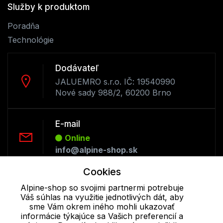
Služby k produktom
Poradňa
Technológie
Dodávateľ
JALUEMRO s.r.o. IČ: 19540990
Nové sady 988/2, 60200 Brno
E-mail
Online
info@alpine-shop.sk
Cookies
Telefón:
Alpine-shop so svojimi partnermi potrebuje
Offline
Váš súhlas na využitie jednotlivých dát, aby
+421 277 270 053
sme Vám okrem iného mohli ukazovať
informácie týkajúce sa Vašich preferencií a