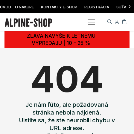
›
ÚVOD
O NÁKUPE
KONTAKTY E-SHOP
REGISTRÁCIA
SÚŤAŽ
ZĽAVA NAVYŠE K LETNÉMU
VÝPREDAJU | 10 - 25 %
404
Je nám ľúto, ale požadovaná
stránka nebola nájdená.
Uistite sa, že ste neurobili chybu v
URL adrese.