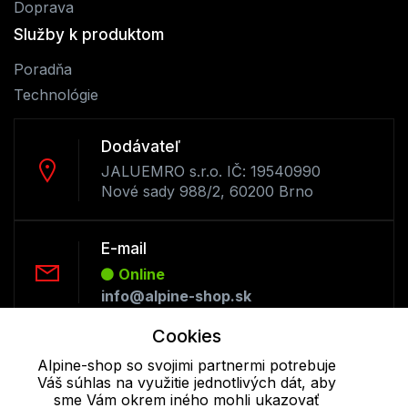
Doprava
Služby k produktom
Poradňa
Technológie
Dodávateľ
JALUEMRO s.r.o. IČ: 19540990
Nové sady 988/2, 60200 Brno
E-mail
Online
info@alpine-shop.sk
Cookies
Telefón:
Alpine-shop so svojimi partnermi potrebuje
Offline
Váš súhlas na využitie jednotlivých dát, aby
+421 277 270 053
sme Vám okrem iného mohli ukazovať