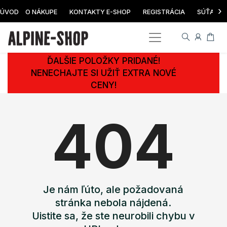
›
ÚVOD
O NÁKUPE
KONTAKTY E-SHOP
REGISTRÁCIA
SÚŤAŽ
ĎALŠIE POLOŽKY PRIDANÉ!
NENECHAJTE SI UŽIŤ EXTRA NOVÉ
CENY!
404
Je nám ľúto, ale požadovaná
stránka nebola nájdená.
Uistite sa, že ste neurobili chybu v