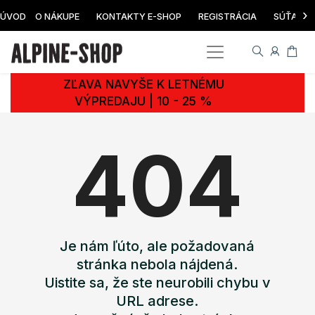
›
ÚVOD
O NÁKUPE
KONTAKTY E-SHOP
REGISTRÁCIA
SÚŤAŽ
ZĽAVA NAVYŠE K LETNÉMU
VÝPREDAJU | 10 - 25 %
404
Je nám ľúto, ale požadovaná
stránka nebola nájdená.
Uistite sa, že ste neurobili chybu v
URL adrese.