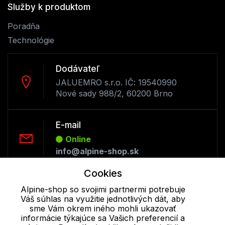
Služby k produktom
Poradňa
Technológie
Dodávateľ
JALUEMRO s.r.o. IČ: 19540990
Nové sady 988/2, 60200 Brno
E-mail
Online
info@alpine-shop.sk
Cookies
Telefón:
Alpine-shop so svojimi partnermi potrebuje
Offline
Váš súhlas na využitie jednotlivých dát, aby
+421 277 270 053
sme Vám okrem iného mohli ukazovať
informácie týkajúce sa Vašich preferencií a