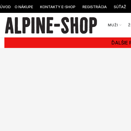
ÚVOD
O NÁKUPE
KONTAKTY E-SHOP
REGISTRÁCIA
SÚŤAŽ
MUŽI
Ž
ĎALŠIE 