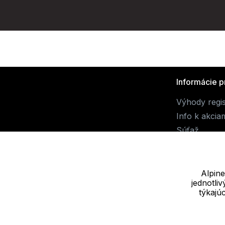
Informácie p
Výhody regis
Info k akcia
Súťaž
Alpine
jednotli
Dodávateľ
týkajú
JALUEMRO s.r.o. IČ: 19540990
Nové sady 988/2, 60200 Brno