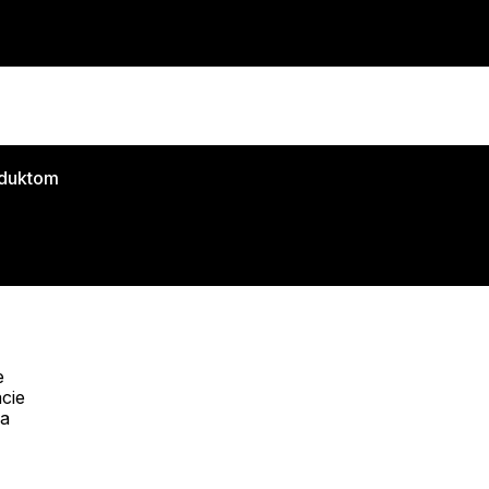
oduktom
e
cie
Telefón:
na
Offline
+421 277 270 053