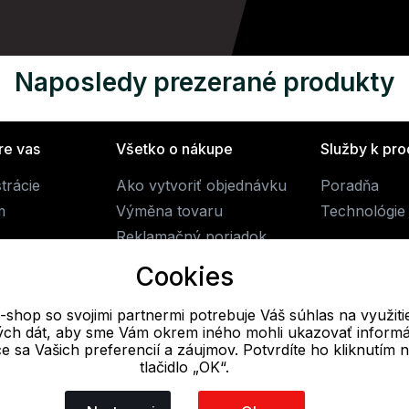
Naposledy prezerané produkty
re vas
Všetko o nákupe
Služby k pr
trácie
Ako vytvoriť objednávku
Poradňa
m
Výměna tovaru
Technológie
Reklamačný poriadok
Obchodné podmienky
Cookies
Doprava
-shop so svojimi partnermi potrebuje Váš súhlas na využiti
vých dát, aby sme Vám okrem iného mohli ukazovať informá
E-mail
ce sa Vašich preferencií a záujmov. Potvrdíte ho kliknutím 
tlačidlo „OK“.
Online
info@alpine-shop.sk