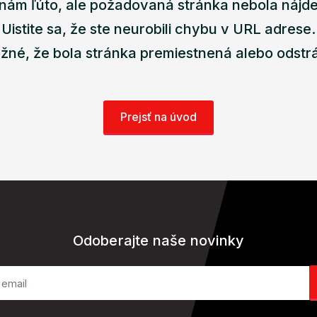
nám ľúto, ale požadovaná stránka nebola nájd
Uistite sa, že ste neurobili chybu v URL adrese.
žné, že bola stránka premiestnená alebo odstr
Prejsť na úvod
Odoberajte naše novinky